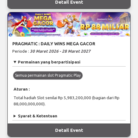
Detail Event
PRAGMATIC : DAILY WINS MEGA GACOR
Periode :
30 Maret 2026 - 28 Maret 2027
Permainan yang berpartisipasi
Semua permainan slot Pragmatic Play
Aturan :
Total hadiah Slot senilai Rp 5,983,200,000 (bagian dari Rp
88,000,000,000).
Syarat & Ketentuan
Detail Event