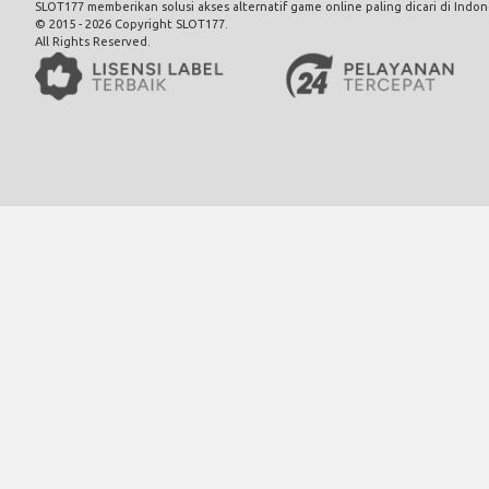
SLOT177
memberikan solusi akses alternatif game online paling dicari di Ind
© 2015 - 2026 Copyright SLOT177.
All Rights Reserved.