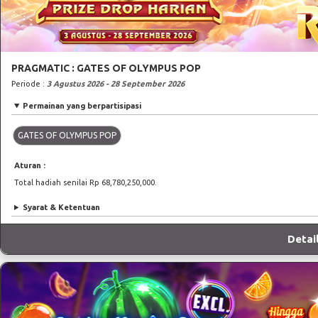
PRAGMATIC : GATES OF OLYMPUS POP
Periode :
3 Agustus 2026 - 28 September 2026
Permainan yang berpartisipasi
GATES OF OLYMPUS POP
Aturan :
Total hadiah senilai Rp 68,780,250,000.
Syarat & Ketentuan
Detai