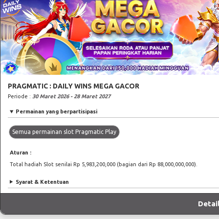
PRAGMATIC : DAILY WINS MEGA GACOR
Periode :
30 Maret 2026 - 28 Maret 2027
Permainan yang berpartisipasi
Semua permainan slot Pragmatic Play
Aturan :
Total hadiah Slot senilai Rp 5,983,200,000 (bagian dari Rp 88,000,000,000).
Syarat & Ketentuan
Detai