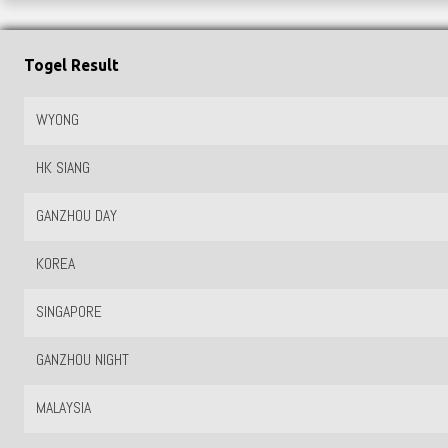
Togel Result
WYONG
HK SIANG
GANZHOU DAY
KOREA
SINGAPORE
GANZHOU NIGHT
MALAYSIA