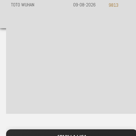
TOTO WUHAN
09-08-2026
9813