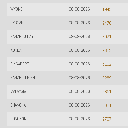
WYONG
08-08-2026
1945
HK SIANG
08-08-2026
2476
GANZHOU DAY
08-08-2026
6971
KOREA
08-08-2026
8612
SINGAPORE
08-08-2026
5102
GANZHOU NIGHT
08-08-2026
3289
MALAYSIA
08-08-2026
6851
SHANGHAI
08-08-2026
0611
HONGKONG
08-08-2026
2797